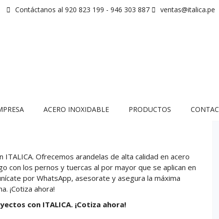
Contáctanos al 920 823 199 - 946 303 887
ventas@italica.pe
MPRESA
ACERO INOXIDABLE
PRODUCTOS
CONTAC
n ITALICA. Ofrecemos arandelas de alta calidad en acero
go con los pernos y tuercas al por mayor que se aplican en
Comunícate por WhatsApp, asesorate y asegura la máxima
a. ¡Cotiza ahora!
yectos con ITALICA. ¡Cotiza ahora!