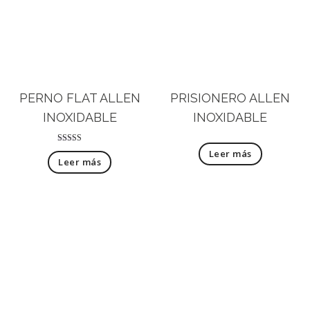
PERNO FLAT ALLEN
PRISIONERO ALLEN
INOXIDABLE
INOXIDABLE
Valorado con
Leer más
5.00
Leer más
de 5