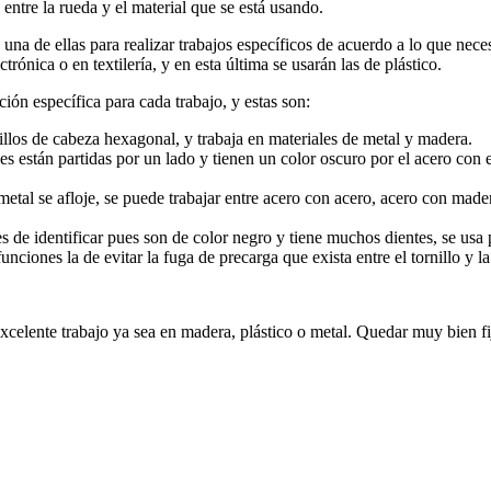
entre la rueda y el material que se está usando.
a una de ellas para realizar trabajos específicos de acuerdo a lo que nec
ónica o en textilería, y en esta última se usarán las de plástico.
ción específica para cada trabajo, y estas son:
illos de cabeza hexagonal, y trabaja en materiales de metal y madera.
es están partidas por un lado y tienen un color oscuro por el acero con e
el metal se afloje, se puede trabajar entre acero con acero, acero con ma
es de identificar pues son de color negro y tiene muchos dientes, se usa
nciones la de evitar la fuga de precarga que exista entre el tornillo y la
xcelente trabajo ya sea en madera, plástico o metal. Quedar muy bien f