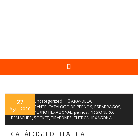
27
Italica
Uncategorized
ARANDELA
,
AUTOPERFORANTE
,
CATALOGO DE PERNOS
,
ESPARRAGOS
,
Ago, 2020
FLAT ALLEN
,
PERNO HEXAGONAL
,
pernos
,
PRISIONERO
,
REMACHES
,
SOCKET
,
TIRAFONES
,
TUERCA HEXAGONAL
CATÁLOGO DE ITALICA