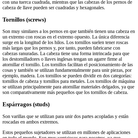
con una tuerca cuadrada, mientras que las cabezas de los pernos de
cabeza de llave pueden ser cuadradas y hexagonales.
Tornillos (screws)
Son muy similares a los pernos en que también tienen una cabeza en
un extremo con roscas en el extremo opuesto. La única diferencia
surge en la longitud de los hilos. Los tornillos suelen tener roscas
más largas que los pernos y, por tanto, pueden fabricarse con
cabezas ranuradas. La cabeza tiene una forma intrincada para que
los destornilladores o llaves inglesas tengan un agarre firme al
atornillar el tornillo. Los tornillos facilitan el posicionamiento de las
cosas y también se utilizan fundamentalmente para unir piezas, por
ejemplo, madera. Los tornillos se pueden dividir en dos categorías:
tornillos de cabeza y tornillos para metales. Los tornillos de máquina
se utilizan principalmente para atornillar materiales delgados, ya que
son comparativamente más pequeños que los tornillos de cabeza.
Espárragos (studs)
Son varillas que se utilizan para unir dos partes acopladas y están
roscadas en ambos extremos.
Estos pequeños sujetadores se utilizan en millones de aplicaciones
en todo el mundo. Son muy ventajosos para nosotros, ya que